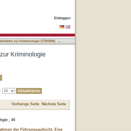
 nach Titel
Einloggen
terialien zur Kriminologie (TÜKRIM)
→
 zur Kriminologie
e:
Vorherige Seite
Nächste Seite
logie ; 45
 Rahmen der Führungsaufsicht. Eine