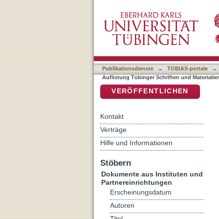
Auflistung Tübinger Schri
DSpace Repositorium (Manakin b
Publikationsdienste
→
TOBIAS-portale
→
Auflistung Tübinger Schriften und Materialie
VERÖFFENTLICHEN
Kontakt
Verträge
Hilfe und Informationen
Stöbern
Dokumente aus Instituten und
Partnereinrichtungen
Erscheinungsdatum
Autoren
Titel