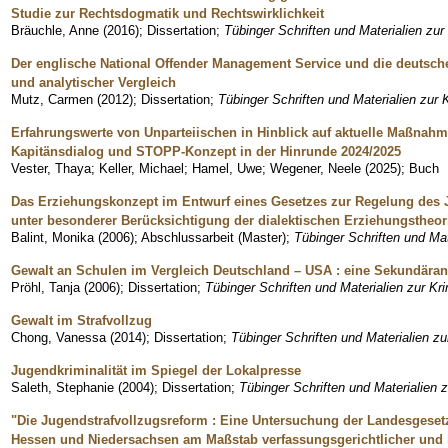
Studie zur Rechtsdogmatik und Rechtswirklichkeit
Bräuchle, Anne
(
2016
)
;
Dissertation
;
Tübinger Schriften und Materialien zur 
Der englische National Offender Management Service und die deutsche 
und analytischer Vergleich
Mutz, Carmen
(
2012
)
;
Dissertation
;
Tübinger Schriften und Materialien zur K
Erfahrungswerte von Unparteiischen in Hinblick auf aktuelle Maßnahm
Kapitänsdialog und STOPP-Konzept in der Hinrunde 2024/2025
Vester, Thaya
;
Keller, Michael
;
Hamel, Uwe
;
Wegener, Neele
(
2025
)
;
Buch
Das Erziehungskonzept im Entwurf eines Gesetzes zur Regelung des J
unter besonderer Berücksichtigung der dialektischen Erziehungstheor
Balint, Monika
(
2006
)
;
Abschlussarbeit (Master)
;
Tübinger Schriften und Mat
Gewalt an Schulen im Vergleich Deutschland – USA : eine Sekundäran
Pröhl, Tanja
(
2006
)
;
Dissertation
;
Tübinger Schriften und Materialien zur Kri
Gewalt im Strafvollzug
Chong, Vanessa
(
2014
)
;
Dissertation
;
Tübinger Schriften und Materialien zu
Jugendkriminalität im Spiegel der Lokalpresse
Saleth, Stephanie
(
2004
)
;
Dissertation
;
Tübinger Schriften und Materialien z
"Die Jugendstrafvollzugsreform : Eine Untersuchung der Landesgese
Hessen und Niedersachsen am Maßstab verfassungsgerichtlicher und i