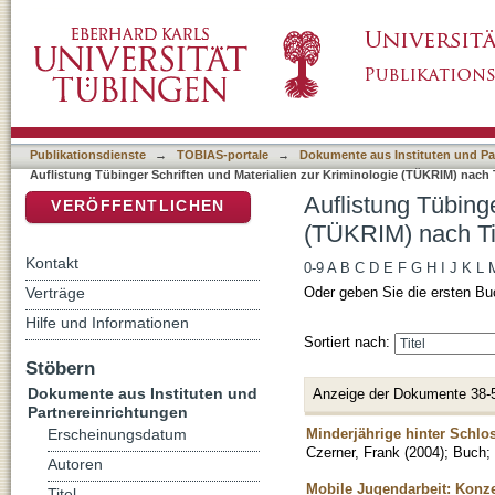
Auflistung Tübinger Schriften und Materialie
DSpace Repositorium (Manakin basiert)
Publikationsdienste
→
TOBIAS-portale
→
Dokumente aus Instituten und Pa
Auflistung Tübinger Schriften und Materialien zur Kriminologie (TÜKRIM) nach T
Auflistung Tübinge
VERÖFFENTLICHEN
(TÜKRIM) nach Ti
Kontakt
0-9
A
B
C
D
E
F
G
H
I
J
K
L
Verträge
Oder geben Sie die ersten Bu
Hilfe und Informationen
Sortiert nach:
Stöbern
Dokumente aus Instituten und
Anzeige der Dokumente 38-
Partnereinrichtungen
Minderjährige hinter Schlo
Erscheinungsdatum
Czerner, Frank
(
2004
)
;
Buch
;
Autoren
Mobile Jugendarbeit: Konz
Titel