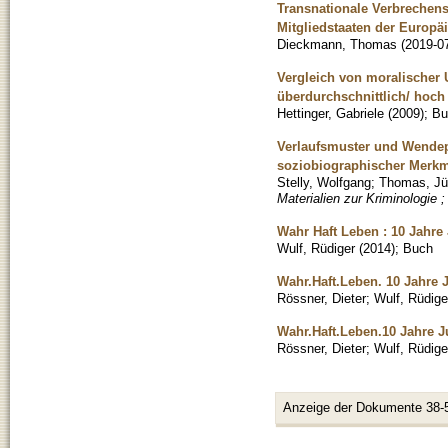
Transnationale Verbrechen
Mitgliedstaaten der Europä
Dieckmann, Thomas
(
2019-0
Vergleich von moralischer 
überdurchschnittlich/ hoc
Hettinger, Gabriele
(
2009
)
;
Bu
Verlaufsmuster und Wendep
soziobiographischer Merkma
Stelly, Wolfgang
;
Thomas, Jü
Materialien zur Kriminologie ;
Wahr Haft Leben : 10 Jahre
Wulf, Rüdiger
(
2014
)
;
Buch
Wahr.Haft.Leben. 10 Jahre 
Rössner, Dieter
;
Wulf, Rüdige
Wahr.Haft.Leben.10 Jahre J
Rössner, Dieter
;
Wulf, Rüdige
Anzeige der Dokumente 38-