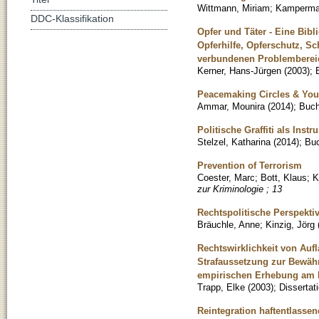
Wittmann, Miriam
;
Kamperman
DDC-Klassifikation
Opfer und Täter - Eine Bibl
Opferhilfe, Opferschutz, S
verbundenen Problemberei
Kerner, Hans-Jürgen
(
2003
)
;
Peacemaking Circles & You
Ammar, Mounira
(
2014
)
;
Buc
Politische Graffiti als Ins
Stelzel, Katharina
(
2014
)
;
Bu
Prevention of Terrorism
Coester, Marc
;
Bott, Klaus
;
K
zur Kriminologie ; 13
Rechtspolitische Perspekti
Bräuchle, Anne
;
Kinzig, Jörg
Rechtswirklichkeit von Au
Strafaussetzung zur Bewäh
empirischen Erhebung am B
Trapp, Elke
(
2003
)
;
Dissertat
Reintegration haftentlassen