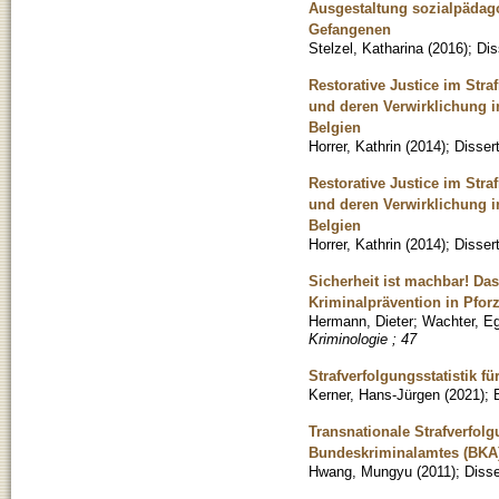
Ausgestaltung sozialpädag
Gefangenen
Stelzel, Katharina
(
2016
)
;
Dis
Restorative Justice im Stra
und deren Verwirklichung i
Belgien
Horrer, Kathrin
(
2014
)
;
Disser
Restorative Justice im Str
und deren Verwirklichung i
Belgien
Horrer, Kathrin
(
2014
)
;
Disser
Sicherheit ist machbar! Da
Kriminalprävention in Pfor
Hermann, Dieter
;
Wachter, E
Kriminologie ; 47
Strafverfolgungsstatistik f
Kerner, Hans-Jürgen
(
2021
)
;
Transnationale Strafverfol
Bundeskriminalamtes (BKA)
Hwang, Mungyu
(
2011
)
;
Disse