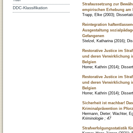
Strafaussetzung zur Bewäh
DDC-Klassifikation
empirischen Erhebung am B
Trapp, Elke
(
2003
)
;
Dissertat
Reintegration haftentlassen
Ausgestaltung sozialpädag
Gefangenen
Stelzel, Katharina
(
2016
)
;
Dis
Restorative Justice im Stra
und deren Verwirklichung i
Belgien
Horrer, Kathrin
(
2014
)
;
Disser
Restorative Justice im Str
und deren Verwirklichung i
Belgien
Horrer, Kathrin
(
2014
)
;
Disser
Sicherheit ist machbar! Da
Kriminalprävention in Pfor
Hermann, Dieter
;
Wachter, E
Kriminologie ; 47
Strafverfolgungsstatistik f