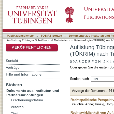
Auflistung Tübinger Schriften und Materialie
DSpace Repositorium (Manakin basiert)
Publikationsdienste
→
TOBIAS-portale
→
Dokumente aus Instituten und Pa
Auflistung Tübinger Schriften und Materialien zur Kriminologie (TÜKRIM) nach T
Auflistung Tübinge
VERÖFFENTLICHEN
(TÜKRIM) nach Ti
Kontakt
0-9
A
B
C
D
E
F
G
H
I
J
K
L
Verträge
Oder geben Sie die ersten Bu
Hilfe und Informationen
Sortiert nach:
Stöbern
Dokumente aus Instituten und
Anzeige der Dokumente 44-
Partnereinrichtungen
Rechtspolitische Perspekti
Erscheinungsdatum
Bräuchle, Anne
;
Kinzig, Jörg
Autoren
Rechtswirklichkeit von Au
Titel