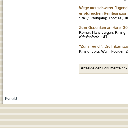
Wege aus schwerer Jugendkr
erfolgreichen Reintegratio
Stelly, Wolfgang
;
Thomas, Jü
Zum Gedenken an Hans Göppi
Kerner, Hans-Jürgen
;
Kinzig,
Kriminologie ; 43
"Zum Teufel". Die Inkarnati
Kinzig, Jörg
;
Wulf, Rüdiger
(
2
Anzeige der Dokumente 44-
Kontakt