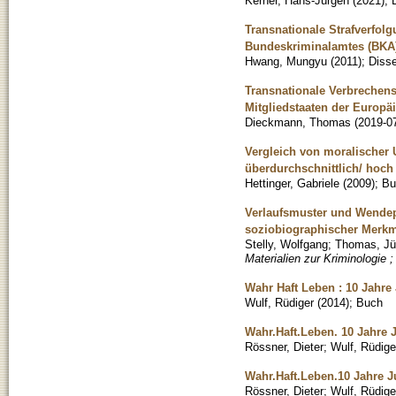
Kerner, Hans-Jürgen
(
2021
)
;
Transnationale Strafverfol
Bundeskriminalamtes (BKA)
Hwang, Mungyu
(
2011
)
;
Disse
Transnationale Verbrechen
Mitgliedstaaten der Europä
Dieckmann, Thomas
(
2019-0
Vergleich von moralischer 
überdurchschnittlich/ hoc
Hettinger, Gabriele
(
2009
)
;
Bu
Verlaufsmuster und Wendep
soziobiographischer Merkma
Stelly, Wolfgang
;
Thomas, Jü
Materialien zur Kriminologie ;
Wahr Haft Leben : 10 Jahre
Wulf, Rüdiger
(
2014
)
;
Buch
Wahr.Haft.Leben. 10 Jahre 
Rössner, Dieter
;
Wulf, Rüdige
Wahr.Haft.Leben.10 Jahre J
Rössner, Dieter
;
Wulf, Rüdige