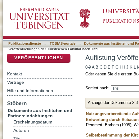
Auflistung Veröffentlichungen der Juristische
DSpace Repositorium (Manakin basiert)
Publikationsdienste
→
TOBIAS-portale
→
Dokumente aus Instituten und Pa
Veröffentlichungen der Juristischen Fakultät nach Titel
Auflistung Veröffe
VERÖFFENTLICHEN
0-9
A
B
C
D
E
F
G
H
I
J
K
L
Kontakt
Oder geben Sie die ersten Bu
Verträge
Sortiert nach:
Hilfe und Informationen
Anzeige der Dokumente 2-3
Stöbern
Dokumente aus Instituten und
Nutzungsvorbereitende Auf
Partnereinrichtungen
Entwertung durch Bebauun
Erscheinungsdatum
Remmert, Barbara
(
1995
)
;
Wi
Autoren
Selbstbestimmung der Kirch
Titel