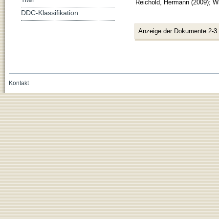
Reichold, Hermann
(
2009
)
;
Wi
DDC-Klassifikation
Anzeige der Dokumente 2-3
Kontakt