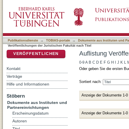
Auflistung Veröffentlichungen der Juristische
DSpace Repositorium (Manakin basiert)
Publikationsdienste
→
TOBIAS-portale
→
Dokumente aus Instituten und Pa
Veröffentlichungen der Juristischen Fakultät nach Titel
Auflistung Veröffe
VERÖFFENTLICHEN
0-9
A
B
C
D
E
F
G
H
I
J
K
L
Kontakt
Oder geben Sie die ersten Bu
Verträge
Sortiert nach:
Hilfe und Informationen
Anzeige der Dokumente 1-0
Stöbern
Dokumente aus Instituten und
Partnereinrichtungen
Anzeige der Dokumente 1-0
Erscheinungsdatum
Autoren
Titel