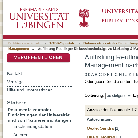
Auflistung Reutlinger Diskussionsbeiträge 
DSpace Repositorium (Manakin basiert)
Publikationsdienste
→
TOBIAS-portale
→
Dokumente zentraler Einrichtunge
Management
→
Auflistung Reutlinger Diskussionsbeiträge zu Marketing & 
Auflistung Reutli
VERÖFFENTLICHEN
Management nach
Kontakt
0-9
A
B
C
D
E
F
G
H
I
J
K
L
Verträge
Oder geben Sie die ersten Bu
Hilfe und Informationen
Sortierung:
Er
Stöbern
Dokumente zentraler
Anzeige der Dokumente 1-2
Einrichtungen der Universität
Autorenname
und von Partnereinrichtungen
Erscheinungsdatum
Oexle, Sandra
[1]
Autoren
Ouaid, Mourad
[1]