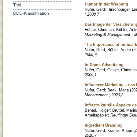
Humor in der Werbung
Titel
Nufer, Gerd
;
Hirschburger, Li
DDC-Klassifikation
; 2008,7
Das Image der Versicherun
Führer, Christian
;
Köhler, Ank
Marketing & Management ; 2
The Importance of mutual b
Nufer, Gerd
;
Bühler, André
(
2
2009,6
In-Game Advertising
Nufer, Gerd
;
Geiger, Christina
2009,1
Influencer Marketing – das
Nufer, Gerd
;
Beck, Maria
(
20
Management ; 2020,2
Infrastrukturelle Aspekte d
Benad, Holger
;
Bruttel, Marin
Arbeitspapier
;
Reutlinger Dis
Ingredient Branding
Nufer, Gerd
;
Kocher, Anton
(
2
2010,7