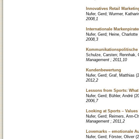
Innovatives Retail Marketin
Nufer, Gerd
;
Wurmer, Kathari
2008,1
Internationale Markenpirate
Nufer, Gerd
;
Heine, Charlotte
2008,3
Kommunikationspolitische B
Schulze, Carsten
;
Rennhak, 
Management ; 2011,10
Kundenbewertung
Nufer, Gerd
;
Graf, Matthias
(
2012,2
Lessons from Sports: What
Nufer, Gerd
;
Bühler, André
(
2
2006,7
Looking at Sports – Values
Nufer, Gerd
;
Reimers, Ann-Chr
Management ; 2011,2
Lovemarks – emotionale A
Nufer, Gerd
;
Förster, Oliver
(
2