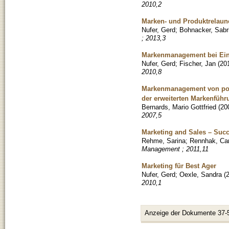
2010,2
Marken- und Produktrelaunc
Nufer, Gerd
;
Bohnacker, Sabr
; 2013,3
Markenmanagement bei Ein
Nufer, Gerd
;
Fischer, Jan
(
20
2010,8
Markenmanagement von poli
der erweiterten Markenführ
Bernards, Mario Gottfried
(
20
2007,5
Marketing and Sales – Suc
Rehme, Sarina
;
Rennhak, Ca
Management ; 2011,11
Marketing für Best Ager
Nufer, Gerd
;
Oexle, Sandra
(
2010,1
Anzeige der Dokumente 37-