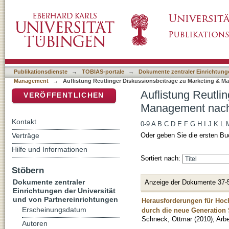
Auflistung Reutlinger Diskussionsbeiträge z
DSpace Repositorium (Manakin basiert)
Publikationsdienste
→
TOBIAS-portale
→
Dokumente zentraler Einrichtunge
Management
→
Auflistung Reutlinger Diskussionsbeiträge zu Marketing & M
Auflistung Reutli
VERÖFFENTLICHEN
Management nach 
Kontakt
0-9
A
B
C
D
E
F
G
H
I
J
K
L
Verträge
Oder geben Sie die ersten Bu
Hilfe und Informationen
Sortiert nach:
Stöbern
Dokumente zentraler
Anzeige der Dokumente 37-
Einrichtungen der Universität
und von Partnereinrichtungen
Herausforderungen für Ho
Erscheinungsdatum
durch die neue Generation
Schneck, Ottmar
(
2010
)
;
Arbe
Autoren