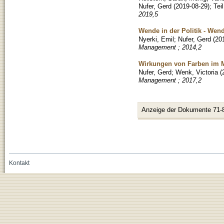
Nufer, Gerd
(
2019-08-29
)
;
Tei
2019,5
Wende in der Politik - Wen
Nyerki, Emil
;
Nufer, Gerd
(
20
Management ; 2014,2
Wirkungen von Farben im 
Nufer, Gerd
;
Wenk, Victoria
(
Management ; 2017,2
Anzeige der Dokumente 71-
Kontakt