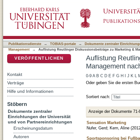
Auflistung Reutlinger Diskussionsbeiträge z
DSpace Repositorium (Manakin basiert)
Publikationsdienste
→
TOBIAS-portale
→
Dokumente zentraler Einrichtunge
Management
→
Auflistung Reutlinger Diskussionsbeiträge zu Marketing & M
Auflistung Reutli
VERÖFFENTLICHEN
Management nach 
Kontakt
0-9
A
B
C
D
E
F
G
H
I
J
K
L
Verträge
Oder geben Sie die ersten Bu
Hilfe und Informationen
Sortiert nach:
Stöbern
Dokumente zentraler
Anzeige der Dokumente 71-
Einrichtungen der Universität
und von Partnereinrichtungen
Sensation Marketing
Nufer, Gerd
;
Kern, Aline
(
201
Erscheinungsdatum
Autoren
Sportsponsoring bei Fußba