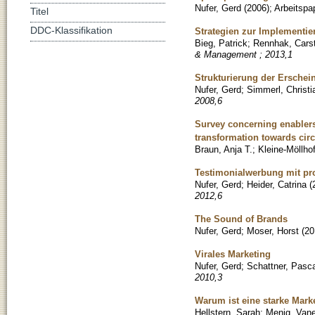
Nufer, Gerd
(
2006
)
;
Arbeitspa
Titel
DDC-Klassifikation
Strategien zur Implementie
Bieg, Patrick
;
Rennhak, Cars
& Management ; 2013,1
Strukturierung der Ersche
Nufer, Gerd
;
Simmerl, Christi
2008,6
Survey concerning enablers 
transformation towards cir
Braun, Anja T.
;
Kleine-Möllhof
Testimonialwerbung mit pr
Nufer, Gerd
;
Heider, Catrina
(
2012,6
The Sound of Brands
Nufer, Gerd
;
Moser, Horst
(
20
Virales Marketing
Nufer, Gerd
;
Schattner, Pasca
2010,3
Warum ist eine starke Mark
Hellstern, Sarah
;
Menig, Van