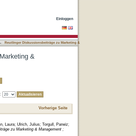
ach Titel
Einloggen
→
Reutlinger Diskussionsbeiträge zu Marketing &
 Marketing &
e:
Vorherige Seite
n, Laura
;
Ulrich, Julius
;
Torgull, Parwiz
;
eiträge zu Marketing & Management ;