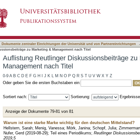
skussionsbeiträge zu Marketing & Management n
asiert)
Dokumente zentraler Einrichtungen der Universität und von Partnereinrichtungen
kussionsbeiträge zu Marketing & Management nach Titel
Auflistung Reutlinger Diskussionsbeiträge zu
Management nach Titel
0-9
A
B
C
D
E
F
G
H
I
J
K
L
M
N
O
P
Q
R
S
T
U
V
W
X
Y
Z
Oder geben Sie die ersten Buchstaben ein:
Sortiert nach:
Sortierung:
Ergebniss
Anzeige der Dokumente 79-81 von 81
Warum ist eine starke Marke wichtig für den deutschen Mittelstand?
Hellstern, Sarah
;
Menig, Vanessa
;
Mörk, Janina
;
Schopf, Julia
;
Zimmerman
Nufer, Gerd
(
2019-08-29
)
;
Teil eines Periodikums
;
Reutlinger Diskussionsb
2019,5