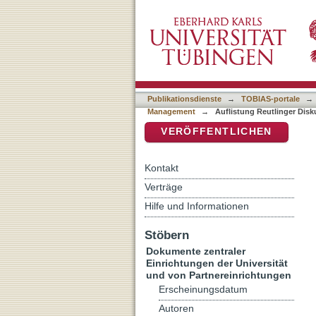
Auflistung Reutlinger Di
DSpace Repositorium (Manakin b
Publikationsdienste
→
TOBIAS-portale
→
Management
→
Auflistung Reutlinger Dis
VERÖFFENTLICHEN
Kontakt
Verträge
Hilfe und Informationen
Stöbern
Dokumente zentraler
Einrichtungen der Universität
und von Partnereinrichtungen
Erscheinungsdatum
Autoren