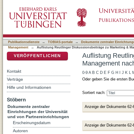
Auflistung Reutlinger Diskussionsbeiträge z
DSpace Repositorium (Manakin basiert)
Publikationsdienste
→
TOBIAS-portale
→
Dokumente zentraler Einrichtunge
Management
→
Auflistung Reutlinger Diskussionsbeiträge zu Marketing & M
Auflistung Reutli
VERÖFFENTLICHEN
Management nach 
Kontakt
0-9
A
B
C
D
E
F
G
H
I
J
K
L
Verträge
Oder geben Sie die ersten Bu
Hilfe und Informationen
Sortiert nach:
Stöbern
Dokumente zentraler
Anzeige der Dokumente 62-
Einrichtungen der Universität
und von Partnereinrichtungen
Erscheinungsdatum
Anzeige der Dokumente 62-
Autoren