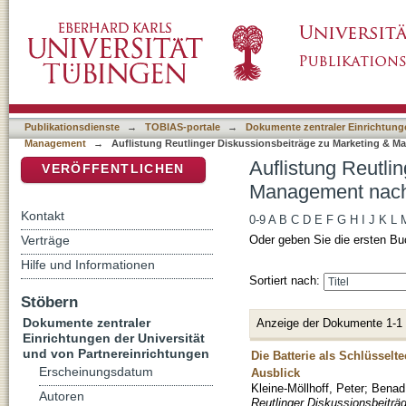
Auflistung Reutlinger Diskussionsbeiträge 
DSpace Repositorium (Manakin basiert)
Mohammed"
Publikationsdienste
→
TOBIAS-portale
→
Dokumente zentraler Einrichtunge
Management
→
Auflistung Reutlinger Diskussionsbeiträge zu Marketing & 
Auflistung Reutli
VERÖFFENTLICHEN
Management nach
Kontakt
0-9
A
B
C
D
E
F
G
H
I
J
K
L
Verträge
Oder geben Sie die ersten Bu
Hilfe und Informationen
Sortiert nach:
Stöbern
Dokumente zentraler
Anzeige der Dokumente 1-1
Einrichtungen der Universität
und von Partnereinrichtungen
Die Batterie als Schlüsselt
Erscheinungsdatum
Ausblick
Kleine-Möllhoff, Peter
;
Benad,
Autoren
Reutlinger Diskussionsbeitr