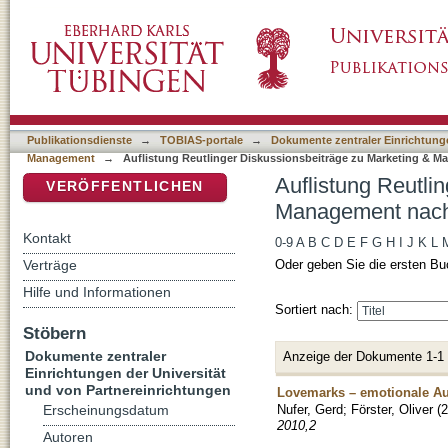
Auflistung Reutlinger Diskussionsbeiträge z
DSpace Repositorium (Manakin basiert)
Oliver"
Publikationsdienste
→
TOBIAS-portale
→
Dokumente zentraler Einrichtunge
Management
→
Auflistung Reutlinger Diskussionsbeiträge zu Marketing & 
Auflistung Reutli
VERÖFFENTLICHEN
Management nach A
Kontakt
0-9
A
B
C
D
E
F
G
H
I
J
K
L
Verträge
Oder geben Sie die ersten Bu
Hilfe und Informationen
Sortiert nach:
Stöbern
Dokumente zentraler
Anzeige der Dokumente 1-1
Einrichtungen der Universität
und von Partnereinrichtungen
Lovemarks – emotionale A
Nufer, Gerd
;
Förster, Oliver
(
2
Erscheinungsdatum
2010,2
Autoren