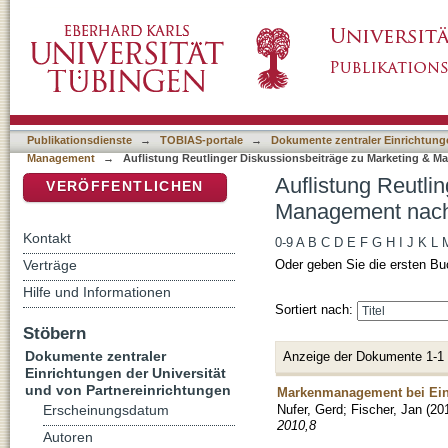
Auflistung Reutlinger Diskussionsbeiträge z
DSpace Repositorium (Manakin basiert)
Publikationsdienste
→
TOBIAS-portale
→
Dokumente zentraler Einrichtunge
Management
→
Auflistung Reutlinger Diskussionsbeiträge zu Marketing & 
Auflistung Reutli
VERÖFFENTLICHEN
Management nach 
Kontakt
0-9
A
B
C
D
E
F
G
H
I
J
K
L
Verträge
Oder geben Sie die ersten Bu
Hilfe und Informationen
Sortiert nach:
Stöbern
Dokumente zentraler
Anzeige der Dokumente 1-1
Einrichtungen der Universität
und von Partnereinrichtungen
Markenmanagement bei Ein
Nufer, Gerd
;
Fischer, Jan
(
20
Erscheinungsdatum
2010,8
Autoren