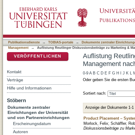
Auflistung Reutlinger Diskussionsbeiträge 
DSpace Repositorium (Manakin basiert)
Felix"
Publikationsdienste
→
TOBIAS-portale
→
Dokumente zentraler Einrichtunge
Management
→
Auflistung Reutlinger Diskussionsbeiträge zu Marketing & 
Auflistung Reutli
VERÖFFENTLICHEN
Management nach 
Kontakt
0-9
A
B
C
D
E
F
G
H
I
J
K
L
Verträge
Oder geben Sie die ersten Bu
Hilfe und Informationen
Sortiert nach:
Stöbern
Dokumente zentraler
Anzeige der Dokumente 1-1
Einrichtungen der Universität
und von Partnereinrichtungen
Product Placement – System
Morlock, Felix
;
Schäffler, Rob
Erscheinungsdatum
Diskussionsbeiträge zu Mark
Autoren