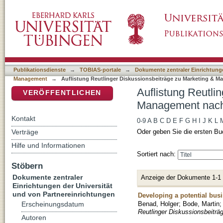
Auflistung Reutlinger Diskussionsbeiträge 
DSpace Repositorium (Manakin basiert)
Hanna"
Publikationsdienste
→
TOBIAS-portale
→
Dokumente zentraler Einrichtunge
Management
→
Auflistung Reutlinger Diskussionsbeiträge zu Marketing & 
Auflistung Reutli
VERÖFFENTLICHEN
Management nach
Kontakt
0-9
A
B
C
D
E
F
G
H
I
J
K
L
Verträge
Oder geben Sie die ersten Bu
Hilfe und Informationen
Sortiert nach:
Stöbern
Dokumente zentraler
Anzeige der Dokumente 1-1
Einrichtungen der Universität
und von Partnereinrichtungen
Developing a potential bus
Benad, Holger
;
Bode, Martin
Erscheinungsdatum
Reutlinger Diskussionsbeitr
Autoren