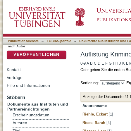
Auflistung Kriminologisches Repository nach
DSpace Repositorium (Manakin basiert)
Publikationsdienste
→
TOBIAS-portale
→
Dokumente aus Instituten und Pa
nach Autor
Auflistung Krimin
VERÖFFENTLICHEN
0-9
A
B
C
D
E
F
G
H
I
J
K
L
Kontakt
Oder geben Sie die ersten Bu
Verträge
Sortierung:
Er
Hilfe und Informationen
Anzeige der Dokumente 41-
Stöbern
Dokumente aus Instituten und
Autorenname
Partnereinrichtungen
Riehle, Eckart
[1]
Erscheinungsdatum
Riese, Sarah
[4]
Autoren
Titel