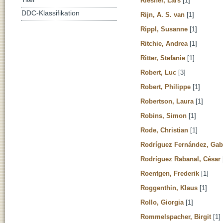
Riesner, Lars
[1]
DDC-Klassifikation
Rijn, A. S. van
[1]
Rippl, Susanne
[1]
Ritchie, Andrea
[1]
Ritter, Stefanie
[1]
Robert, Luc
[3]
Robert, Philippe
[1]
Robertson, Laura
[1]
Robins, Simon
[1]
Rode, Christian
[1]
Rodríguez Fernández, Gab
Rodríguez Rabanal, César
Roentgen, Frederik
[1]
Roggenthin, Klaus
[1]
Rollo, Giorgia
[1]
Rommelspacher, Birgit
[1]