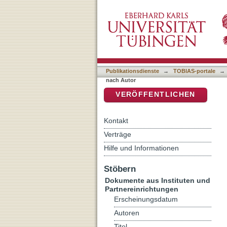
Auflistung Kriminologisch
DSpace Repositorium (Manakin b
Publikationsdienste
→
TOBIAS-portale
→
nach Autor
VERÖFFENTLICHEN
Kontakt
Verträge
Hilfe und Informationen
Stöbern
Dokumente aus Instituten und
Partnereinrichtungen
Erscheinungsdatum
Autoren
Titel