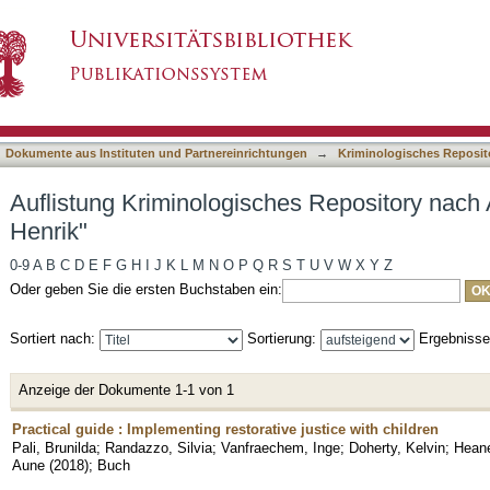
es Repository nach Autor "Elonheimo, Henrik"
asiert)
Dokumente aus Instituten und Partnereinrichtungen
→
Kriminologisches Reposit
Auflistung Kriminologisches Repository nach
Henrik"
0-9
A
B
C
D
E
F
G
H
I
J
K
L
M
N
O
P
Q
R
S
T
U
V
W
X
Y
Z
Oder geben Sie die ersten Buchstaben ein:
Sortiert nach:
Sortierung:
Ergebniss
Anzeige der Dokumente 1-1 von 1
Practical guide : Implementing restorative justice with children
Pali, Brunilda
;
Randazzo, Silvia
;
Vanfraechem, Inge
;
Doherty, Kelvin
;
Heane
Aune
(
2018
)
;
Buch