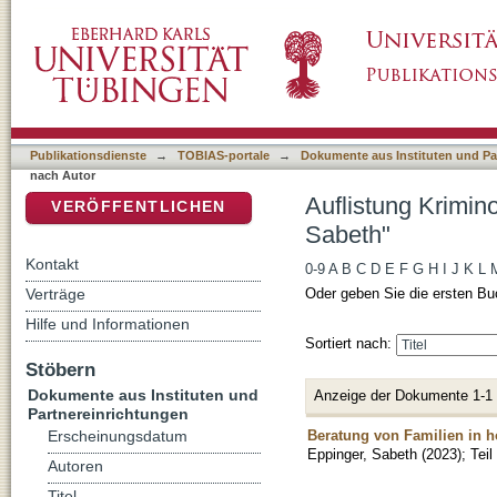
Auflistung Kriminologisches Repository nach
DSpace Repositorium (Manakin basiert)
Publikationsdienste
→
TOBIAS-portale
→
Dokumente aus Instituten und Pa
nach Autor
Auflistung Krimin
VERÖFFENTLICHEN
Sabeth"
Kontakt
0-9
A
B
C
D
E
F
G
H
I
J
K
L
Verträge
Oder geben Sie die ersten Bu
Hilfe und Informationen
Sortiert nach:
Stöbern
Dokumente aus Instituten und
Anzeige der Dokumente 1-1
Partnereinrichtungen
Beratung von Familien in 
Erscheinungsdatum
Eppinger, Sabeth
(
2023
)
;
Tei
Autoren
Titel