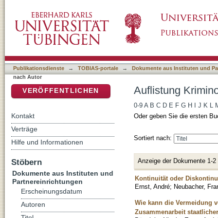
Auflistung Kriminologisches Repository nach 
DSpace Repositorium (Manakin basiert)
Publikationsdienste
→
TOBIAS-portale
→
Dokumente aus Instituten und Pa
nach Autor
Auflistung Krimin
VERÖFFENTLICHEN
0-9
A
B
C
D
E
F
G
H
I
J
K
L
Kontakt
Oder geben Sie die ersten Bu
Verträge
Sortiert nach:
Hilfe und Informationen
Anzeige der Dokumente 1-2
Stöbern
Dokumente aus Instituten und
Kontinuität oder Diskontinu
Partnereinrichtungen
Ernst, André
;
Neubacher, Fra
Erscheinungsdatum
Wie kann die Vermeidung von
Autoren
Zusammenarbeit staatlicher
Titel