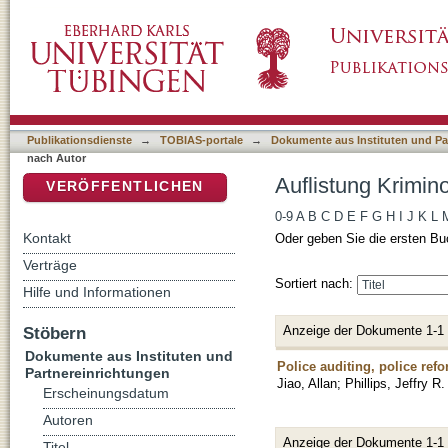
Auflistung Kriminologisches Repository nach 
DSpace Repositorium (Manakin basiert)
Publikationsdienste
→
TOBIAS-portale
→
Dokumente aus Instituten und Pa
nach Autor
Auflistung Krimin
VERÖFFENTLICHEN
0-9
A
B
C
D
E
F
G
H
I
J
K
L
Kontakt
Oder geben Sie die ersten Bu
Verträge
Sortiert nach:
Hilfe und Informationen
Anzeige der Dokumente 1-1
Stöbern
Dokumente aus Instituten und
Police auditing, police ref
Partnereinrichtungen
Jiao, Allan
;
Phillips, Jeffry R.
Erscheinungsdatum
Autoren
Anzeige der Dokumente 1-1
Titel