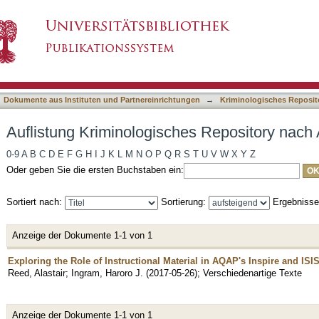
es Repository nach Autor "Reed, Alastair"
asiert)
Dokumente aus Instituten und Partnereinrichtungen
→
Kriminologisches Reposit
Auflistung Kriminologisches Repository nach 
0-9
A
B
C
D
E
F
G
H
I
J
K
L
M
N
O
P
Q
R
S
T
U
V
W
X
Y
Z
Oder geben Sie die ersten Buchstaben ein:
Sortiert nach:
Sortierung:
Ergebniss
Anzeige der Dokumente 1-1 von 1
Exploring the Role of Instructional Material in AQAP's Inspire and IS
Reed, Alastair
;
Ingram, Haroro J.
(
2017-05-26
)
;
Verschiedenartige Texte
Anzeige der Dokumente 1-1 von 1