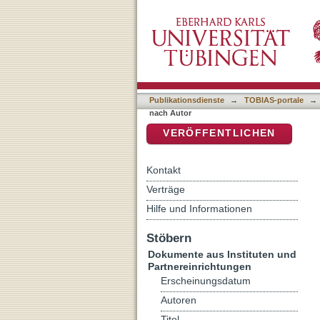
Auflistung Kriminologisch
DSpace Repositorium (Manakin b
Publikationsdienste
→
TOBIAS-portale
→
nach Autor
VERÖFFENTLICHEN
Kontakt
Verträge
Hilfe und Informationen
Stöbern
Dokumente aus Instituten und
Partnereinrichtungen
Erscheinungsdatum
Autoren
Titel