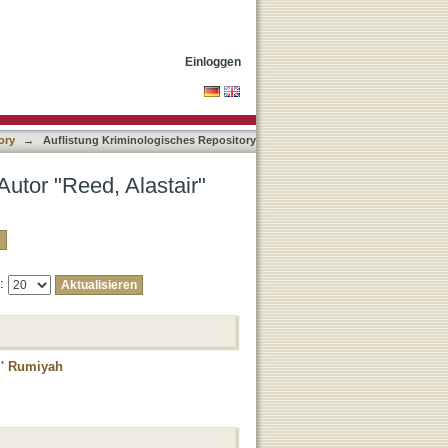
Einloggen
ory
→
Auflistung Kriminologisches Repository
Autor "Reed, Alastair"
e:
IS' Rumiyah