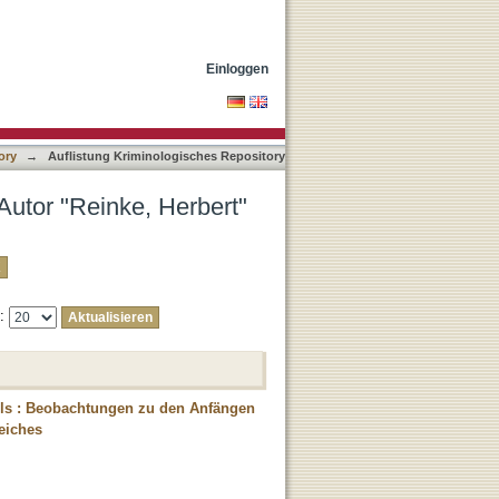
Einloggen
ory
→
Auflistung Kriminologisches Repository
Autor "Reinke, Herbert"
e:
dels : Beobachtungen zu den Anfängen
eiches