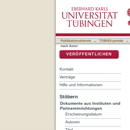
Auflistung Kriminologisch
DSpace Repositorium (Manakin b
Publikationsdienste
→
TOBIAS-portale
→
nach Autor
VERÖFFENTLICHEN
Kontakt
Verträge
Hilfe und Informationen
Stöbern
Dokumente aus Instituten und
Partnereinrichtungen
Erscheinungsdatum
Autoren
Titel