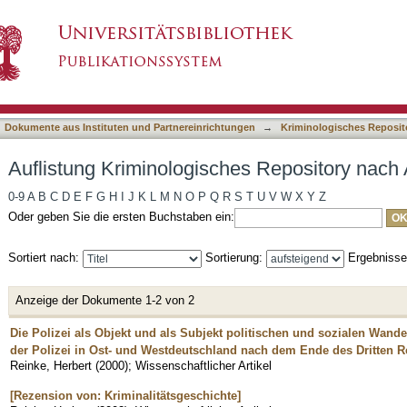
es Repository nach Autor "Reinke, Herbert"
asiert)
Dokumente aus Instituten und Partnereinrichtungen
→
Kriminologisches Reposit
Auflistung Kriminologisches Repository nach 
0-9
A
B
C
D
E
F
G
H
I
J
K
L
M
N
O
P
Q
R
S
T
U
V
W
X
Y
Z
Oder geben Sie die ersten Buchstaben ein:
Sortiert nach:
Sortierung:
Ergebniss
Anzeige der Dokumente 1-2 von 2
Die Polizei als Objekt und als Subjekt politischen und sozialen Wan
der Polizei in Ost- und Westdeutschland nach dem Ende des Dritten R
Reinke, Herbert
(
2000
)
;
Wissenschaftlicher Artikel
[Rezension von: Kriminalitätsgeschichte]