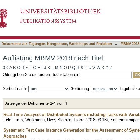
h Titel
asiert)
Dokumente von Tagungen, Kongressen, Workshops und Projekten
→
MBMV 2018
Auflistung MBMV 2018 nach Titel
0-9
A
B
C
D
E
F
G
H
I
J
K
L
M
N
O
P
Q
R
S
T
U
V
W
X
Y
Z
Oder geben Sie die ersten Buchstaben ein:
Sortiert nach:
Sortierung:
Ergebniss
Anzeige der Dokumente 1-4 von 4
Real-Time Analysis of Distributed Systems including Tasks with Varia
Feld, Timo
;
Werkmann, Uwe
;
Slomka, Frank
(
2018-03-13
)
;
Konferenzpaper
Systematic Test Case Instance Generation for the Assessment of Syst
Approaches