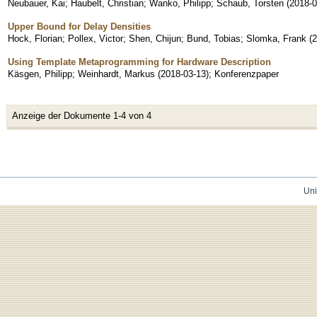
Neubauer, Kai
;
Haubelt, Christian
;
Wanko, Philipp
;
Schaub, Torsten
(
2018-0
Upper Bound for Delay Densities
Hock, Florian
;
Pollex, Victor
;
Shen, Chijun
;
Bund, Tobias
;
Slomka, Frank
(
2
Using Template Metaprogramming for Hardware Description
Käsgen, Philipp
;
Weinhardt, Markus
(
2018-03-13
)
;
Konferenzpaper
Anzeige der Dokumente 1-4 von 4
Uni