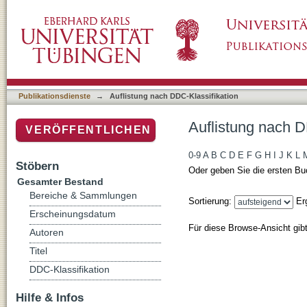
Auflistung nach DDC-Klassifikation
Publikationsdienste
→
Auflistung nach DDC-Klassifikation
Auflistung nach D
VERÖFFENTLICHEN
0-9
A
B
C
D
E
F
G
H
I
J
K
L
Stöbern
Oder geben Sie die ersten Bu
Gesamter Bestand
Bereiche & Sammlungen
Sortierung:
Er
Erscheinungsdatum
Für diese Browse-Ansicht gib
Autoren
Titel
DDC-Klassifikation
Hilfe & Infos