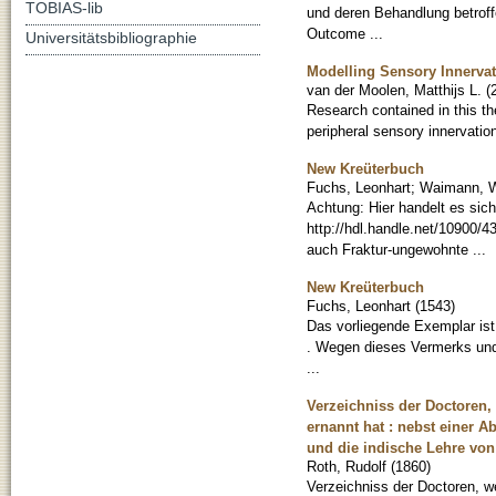
TOBIAS-lib
und deren Behandlung betroffe
Outcome ...
Universitätsbibliographie
Modelling Sensory Innerva
van der Moolen, Matthijs L.
(
Research contained in this th
peripheral sensory innervation
New Kreüterbuch
Fuchs, Leonhart
;
Waimann, W
Achtung: Hier handelt es sic
http://hdl.handle.net/10900/4
auch Fraktur-ungewohnte ...
New Kreüterbuch
Fuchs, Leonhart
(
1543
)
Das vorliegende Exemplar ist
. Wegen dieses Vermerks und
...
Verzeichniss der Doctoren,
ernannt hat : nebst einer
und die indische Lehre von 
Roth, Rudolf
(
1860
)
Verzeichniss der Doctoren, w