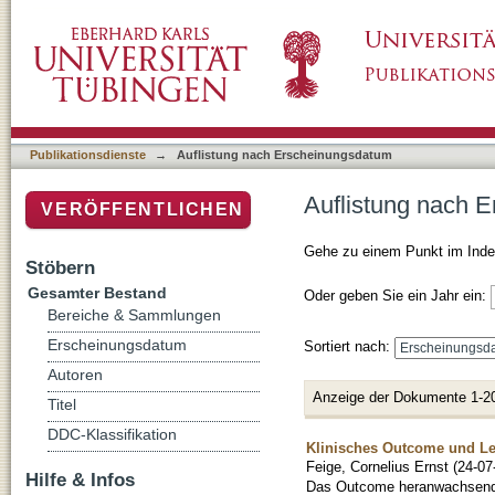
Auflistung nach Erscheinungsdatum
Publikationsdienste
→
Auflistung nach Erscheinungsdatum
Auflistung nach 
VERÖFFENTLICHEN
Gehe zu einem Punkt im Inde
Stöbern
Gesamter Bestand
Oder geben Sie ein Jahr ein:
Bereiche & Sammlungen
Erscheinungsdatum
Sortiert nach:
Autoren
Anzeige der Dokumente 1-2
Titel
DDC-Klassifikation
Klinisches Outcome und Le
Feige, Cornelius Ernst
(
24-07
Hilfe & Infos
Das Outcome heranwachsender