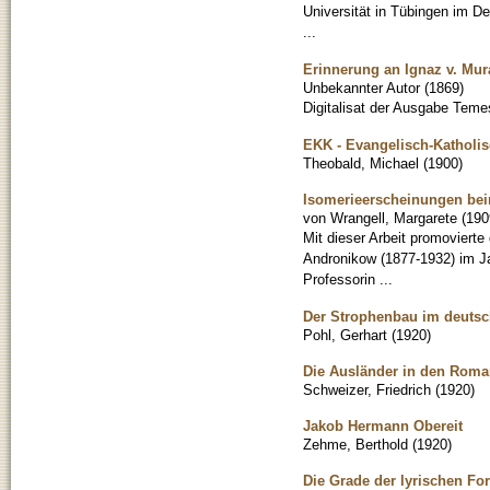
Universität in Tübingen im D
...
Erinnerung an Ignaz v. Mur
Unbekannter Autor
(
1869
)
Digitalisat der Ausgabe Teme
EKK - Evangelisch-Kathol
Theobald, Michael
(
1900
)
Isomerieerscheinungen bei
von Wrangell, Margarete
(
190
Mit dieser Arbeit promovierte
Andronikow (1877-1932) im J
Professorin ...
Der Strophenbau im deutschen
Pohl, Gerhart
(
1920
)
Die Ausländer in den Roma
Schweizer, Friedrich
(
1920
)
Jakob Hermann Obereit
Zehme, Berthold
(
1920
)
Die Grade der lyrischen For