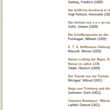
Sieburg, Friedrich
(
1920
)
Der bildliche Ausdruck in 
Vogt-Terhorst, Antoinette
(
19
Der Umlaut von a u o au na
Sohrt, Johann
(
1920
)
Die Schiffersprache an de
Purnhagen, Wilhelm
(
1920
)
E. T. A. Hoffmanns Stellun
Mausolf, Werner
(
1920
)
Kaiser Ludwig der Bayer, E
Rense im Jahre 1338
Tebbe, Heinrich
(
1920
)
Der Tractat von der Tochte
Wichgraf, Wiltrud
(
1921
)
Hugo von Trimberg und die
Seemann, Erich
(
1921
)
Clemens Brentanos "Märche
Larfeld, Gertrud
(
1921
)