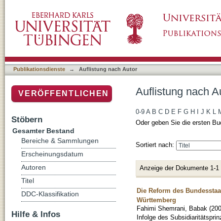
Auflistung nach Autor "Fahimi Shemrani, Ba
Publikationsdienste
→
Auflistung nach Autor
Auflistung nach A
VERÖFFENTLICHEN
0-9
A
B
C
D
E
F
G
H
I
J
K
L
Stöbern
Oder geben Sie die ersten Bu
Gesamter Bestand
Bereiche & Sammlungen
Sortiert nach:
Erscheinungsdatum
Autoren
Anzeige der Dokumente 1-1
Titel
Die Reform des Bundesstaa
DDC-Klassifikation
Württemberg
Fahimi Shemrani, Babak
(
20
Hilfe & Infos
Infolge des Subsidiaritätspri