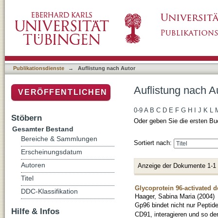
Auflistung nach Autor "Haager, Sabina Maria
Publikationsdienste
→
Auflistung nach Autor
Auflistung nach A
VERÖFFENTLICHEN
0-9
A
B
C
D
E
F
G
H
I
J
K
L
Stöbern
Oder geben Sie die ersten Bu
Gesamter Bestand
Bereiche & Sammlungen
Sortiert nach:
Erscheinungsdatum
Autoren
Anzeige der Dokumente 1-1
Titel
Glycoprotein 96-activated d
DDC-Klassifikation
Haager, Sabina Maria
(
2004
)
Gp96 bindet nicht nur Peptid
Hilfe & Infos
CD91, interagieren und so de