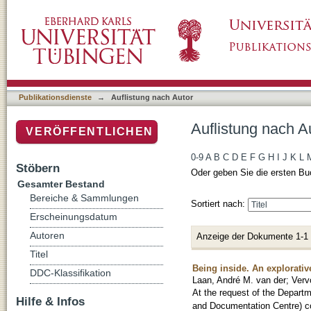
Auflistung nach Autor "Laan, André M. van d
Publikationsdienste
→
Auflistung nach Autor
Auflistung nach A
VERÖFFENTLICHEN
0-9
A
B
C
D
E
F
G
H
I
J
K
L
Stöbern
Oder geben Sie die ersten Bu
Gesamter Bestand
Bereiche & Sammlungen
Sortiert nach:
Erscheinungsdatum
Autoren
Anzeige der Dokumente 1-1
Titel
Being inside. An explorativ
DDC-Klassifikation
Laan, André M. van der
;
Verv
At the request of the Departm
Hilfe & Infos
and Documentation Centre) con