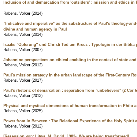
Inclusion of and demarcation from 'outsiders' : mission and ethics in P
Rabens, Volker
(
2014
)
"Indicative and imperative" as the substructure of Paul's theology-and-
divine and human agency in Paul
Rabens, Volker
(
2014
)
Isaaks "Opferung" und Christi Tod am Kreuz : Typologie in der Bibli
Rabens, Volker
(
2007
)
Johannine perspectives on ethical enabling in the context of stoic and
Rabens, Volker
(
2012
)
Paul's mission strategy in the urban landscape of the First-Century 
Rabens, Volker
(
2017
)
Paul's rhetoric of demarcation : separation from "unbelievers" (2 Cor 6:
Rabens, Volker
(
2013
)
Physical and mystical dimensions of human transformation in Philo 
Rabens, Volker
(
2025
)
Power from In Between : The Relational Experience of the Holy Spirit a
Rabens, Volker
(
2012
)
[Rezension von: Litwa, M. David, 1982-, We are being transformed]