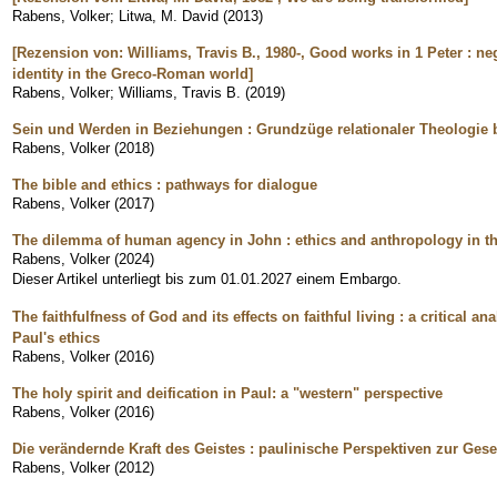
Rabens, Volker
;
Litwa, M. David
(
2013
)
[Rezension von: Williams, Travis B., 1980-, Good works in 1 Peter : neg
identity in the Greco-Roman world]
Rabens, Volker
;
Williams, Travis B.
(
2019
)
Sein und Werden in Beziehungen : Grundzüge relationaler Theologie
Rabens, Volker
(
2018
)
The bible and ethics : pathways for dialogue
Rabens, Volker
(
2017
)
The dilemma of human agency in John : ethics and anthropology in th
Rabens, Volker
(
2024
)
Dieser Artikel unterliegt bis zum 01.01.2027 einem Embargo.
The faithfulfness of God and its effects on faithful living : a critical a
Paul's ethics
Rabens, Volker
(
2016
)
The holy spirit and deification in Paul: a "western" perspective
Rabens, Volker
(
2016
)
Die verändernde Kraft des Geistes : paulinische Perspektiven zur Gese
Rabens, Volker
(
2012
)