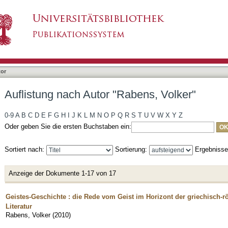
bens, Volker"
tor
Auflistung nach Autor "Rabens, Volker"
0-9
A
B
C
D
E
F
G
H
I
J
K
L
M
N
O
P
Q
R
S
T
U
V
W
X
Y
Z
Oder geben Sie die ersten Buchstaben ein:
Sortiert nach:
Sortierung:
Ergebniss
Anzeige der Dokumente 1-17 von 17
Geistes-Geschichte : die Rede vom Geist im Horizont der griechisch-r
Literatur
Rabens, Volker
(
2010
)