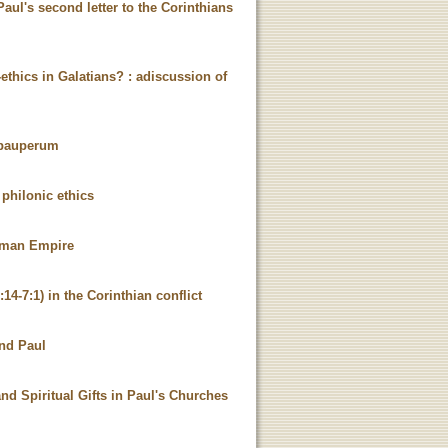
aul's second letter to the Corinthians
ethics in Galatians? : adiscussion of
a pauperum
 philonic ethics
Roman Empire
14-7:1) in the Corinthian conflict
and Paul
nd Spiritual Gifts in Paul's Churches