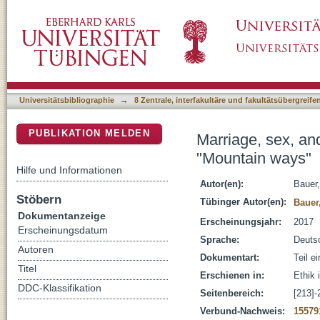
Marriage, sex, and ethics in Ursula K. Le G
DSpace Repositorium (Manakin basiert)
Universitätsbibliographie
→
8 Zentrale, interfakultäre und fakultätsübergreif
PUBLIKATION MELDEN
Marriage, sex, an
"Mountain ways"
Hilfe und Informationen
Autor(en):
Bauer
Stöbern
Tübinger Autor(en):
Bauer
Dokumentanzeige
Erscheinungsjahr:
2017
Erscheinungsdatum
Sprache:
Deuts
Autoren
Dokumentart:
Teil e
Titel
Erschienen in:
Ethik 
DDC-Klassifikation
Seitenbereich:
[213]-
Verbund-Nachweis:
15579