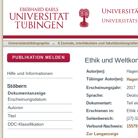
Ethik und Weltkontakt
DSpace Repositorium (Manakin basiert)
Universitätsbibliographie
→
8 Zentrale, interfakultäre und fakultätsübergreif
PUBLIKATION MELDEN
Ethik und Weltkon
Autor(en):
Hagend
Hilfe und Informationen
Tübinger Autor(en):
Hagen
Stöbern
Erscheinungsjahr:
2017
Dokumentanzeige
Sprache:
Deuts
Erscheinungsdatum
Dokumentart:
Teil e
Autoren
Erschienen in:
Ethik 
Titel
Seitenbereich:
[27]-3
DDC-Klassifikation
Verbund-Nachweis:
15579
Zur Langanzeige