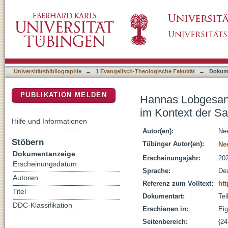
Hannas Lobgesang im Kontext : Beobachtung
DSpace Repositorium (Manakin basiert)
Samuelbücher
Universitätsbibliographie
→
1 Evangelisch-Theologische Fakultät
→
Dokum
PUBLIKATION MELDEN
Hannas Lobgesang
im Kontext der S
Hilfe und Informationen
Autor(en):
Nee
Stöbern
Tübinger Autor(en):
Nee
Dokumentanzeige
Erscheinungsjahr:
20
Erscheinungsdatum
Sprache:
De
Autoren
Referenz zum Volltext:
htt
Titel
Dokumentart:
Tei
DDC-Klassifikation
Erschienen in:
Eig
Seitenbereich:
{24