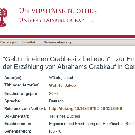
z bei euch" : zur Entstehung und Intention de
asiert)
Theologische Fakultät
→
Dokumentanzeige
"Gebt mir einen Grabbesitz bei euch" : zur En
der Erzählung von Abrahams Grabkauf in Ge
Autor(en):
Wöhrle, Jakob
Tübinger Autor(en):
Wöhrle, Jakob
Erscheinungsjahr:
2020
Sprache:
Deutsch
Referenz zum Volltext:
http://doi.org/10.1628/978-3-16-159269-0
Dokumentart:
Teil eines Buches
Erschienen in:
Eigensinn und Entstehung der Hebräischen Bibel
Seitenbereich:
[63]-76