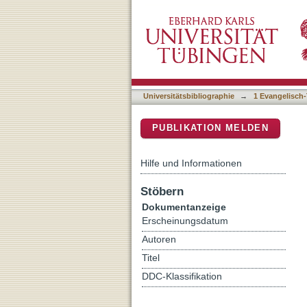
"Gebt mir einen Grabbesit
DSpace Repositorium (Manakin b
Grabkauf in Genesis 23
Universitätsbibliographie
→
1 Evangelisch-
PUBLIKATION MELDEN
Hilfe und Informationen
Stöbern
Dokumentanzeige
Erscheinungsdatum
Autoren
Titel
DDC-Klassifikation