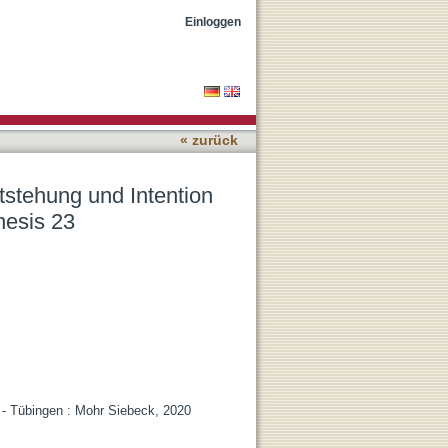
r Erzählung von Abrahams
Einloggen
« zurück
tstehung und Intention
nesis 23
 - Tübingen : Mohr Siebeck, 2020