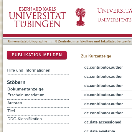
Active Perception Based Formation Control fo
DSpace Repositorium (Manakin basiert)
Universitätsbibliographie
→
8 Zentrale, interfakultäre und fakultätsübergreif
PUBLIKATION MELDEN
Zur Kurzanzeige
dc.contributor.author
Hilfe und Informationen
dc.contributor.author
Stöbern
dc.contributor.author
Dokumentanzeige
dc.contributor.author
Erscheinungsdatum
Autoren
dc.contributor.author
Titel
dc.contributor.author
DDC-Klassifikation
dc.date.accessioned
dc.date.available