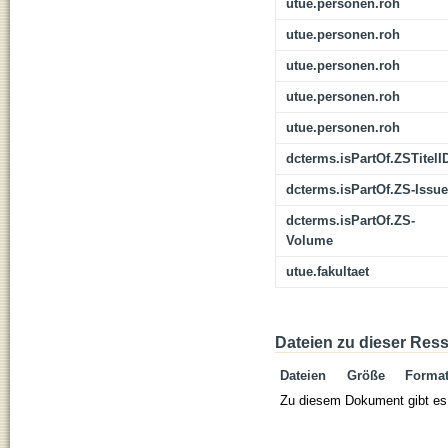
utue.personen.roh
utue.personen.roh
utue.personen.roh
utue.personen.roh
utue.personen.roh
dcterms.isPartOf.ZSTitelI
dcterms.isPartOf.ZS-Issue
dcterms.isPartOf.ZS-
Volume
utue.fakultaet
Dateien zu dieser Res
Dateien
Größe
Forma
Zu diesem Dokument gibt es 