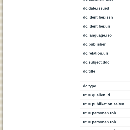
dc.date.issued
dc.identifier.issn
dc.identifier.uri
dc.language.iso
dc.publisher
dc.relation.uri
dc.subject.ddc
dc.title
dc.type
utue.quellen.id
utue.publikation.seiten
utue.personen.roh
utue.personen.roh