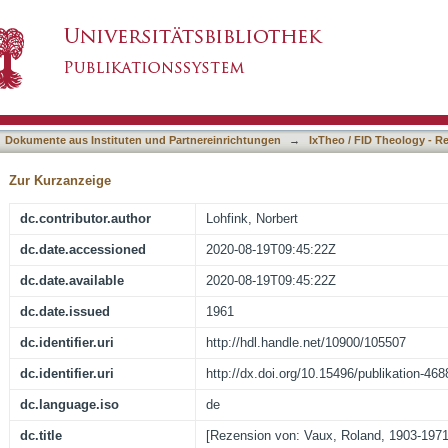
land, 1903-1971, Das Alte Testament und sei
asiert)
s, Gestalt des Familienlebens, Einrichtunge
Dokumente aus Instituten und Partnereinrichtungen
→
IxTheo / FID Theology - R
Zur Kurzanzeige
dc.contributor.author
Lohfink, Norbert
dc.date.accessioned
2020-08-19T09:45:22Z
dc.date.available
2020-08-19T09:45:22Z
dc.date.issued
1961
dc.identifier.uri
http://hdl.handle.net/10900/105507
dc.identifier.uri
http://dx.doi.org/10.15496/publikation-468
dc.language.iso
de
dc.title
[Rezension von: Vaux, Roland, 1903-1971