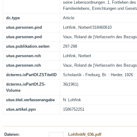
seine Lebensordnungen. 1, Fortleben de
Familienlebens, Einrichtungen und Gesetz
dc.type
Article
utue.personen.pnd
Lohfink, Norbert/318460610
utue.personen.pnd
Vaux, Roland de [VerfasserIn des Bezug
utue.publikation.seiten
297-298
utue.personen.roh
Lohfink, Norbert
utue.personen.roh
Vaux, Roland de [VerfasserIn des Bezug
dcterms.isPartOf.ZSTitelID
Scholastik - Freiburg, Br. : Herder, 1926
dcterms.isPartOf.ZS-
36(1961)
Volume
utue.titel.verfasserangabe
N. Lohfink
utue.artikel.ppn
1586752251
Dateien:
LohfinkN_036.pdf