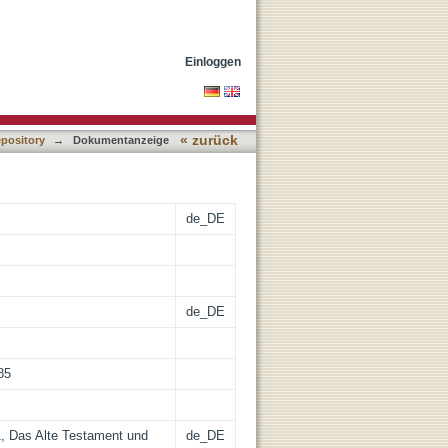
ne Lebensordnungen. 1,
n und Gesetze des Volkes
Einloggen
« zurück
epository
→
Dokumentanzeige
de_DE
de_DE
85
, Das Alte Testament und
de_DE