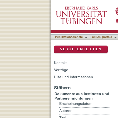
[Rezension von: Vaux, Ro
DSpace Repositorium (Manakin b
Fortleben des Nomadentum
...]
Publikationsdienste
→
TOBIAS-portale
→
VERÖFFENTLICHEN
Kontakt
Verträge
Hilfe und Informationen
Stöbern
Dokumente aus Instituten und
Partnereinrichtungen
Erscheinungsdatum
Autoren
Titel