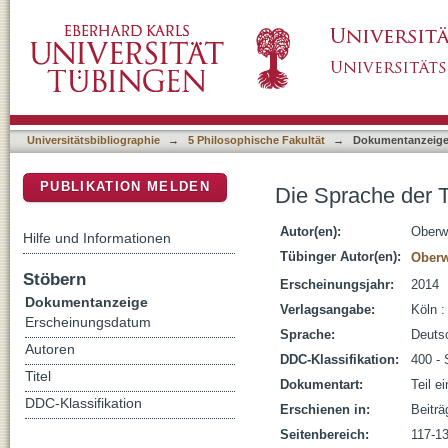
Die Sprache der Trauernden : eine transkult
DSpace Repositorium (Manakin basiert)
Universitätsbibliographie
→
5 Philosophische Fakultät
→
Dokumentanzeig
PUBLIKATION MELDEN
Die Sprache der T
Autor(en):
Oberwi
Hilfe und Informationen
Tübinger Autor(en):
Oberw
Stöbern
Erscheinungsjahr:
2014
Dokumentanzeige
Verlagsangabe:
Köln :
Erscheinungsdatum
Sprache:
Deuts
Autoren
DDC-Klassifikation:
400 - 
Titel
Dokumentart:
Teil e
DDC-Klassifikation
Erschienen in:
Beiträ
Seitenbereich:
117-1