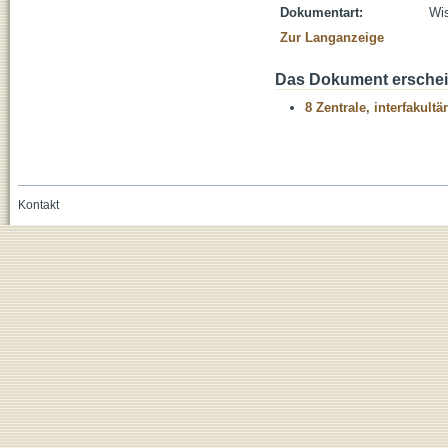
Dokumentart:
Wis
Zur Langanzeige
Das Dokument erschein
8 Zentrale, interfakult
Kontakt