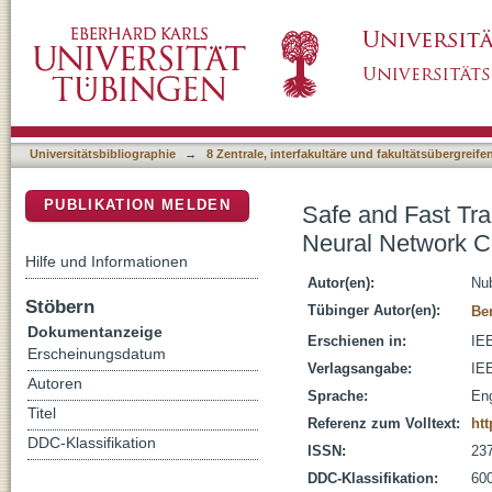
Safe and Fast Tracking on a Robot Manipula
DSpace Repositorium (Manakin basiert)
Universitätsbibliographie
→
8 Zentrale, interfakultäre und fakultätsübergreif
PUBLIKATION MELDEN
Safe and Fast Tr
Neural Network C
Hilfe und Informationen
Autor(en):
Nub
Stöbern
Tübinger Autor(en):
Be
Dokumentanzeige
Erschienen in:
IEE
Erscheinungsdatum
Verlagsangabe:
IEE
Autoren
Sprache:
Eng
Titel
Referenz zum Volltext:
htt
DDC-Klassifikation
ISSN:
23
DDC-Klassifikation:
600