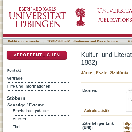
Kultur- und Literaturvermittlung in der Teme
DSpace Repositorium (Manakin basiert)
Publikationsdienste
→
TOBIAS-lib - Publikationen und Dissertationen
→
9 
Kultur- und Liter
VERÖFFENTLICHEN
1882)
Kontakt
János, Eszter Szidónia
Verträge
Hilfe und Informationen
Dateien:
Stöbern
Sonstige / Externe
Aufrufstatistik
Erscheinungsdatum
Autoren
Zitierfähiger Link
http
Titel
(URI):
http