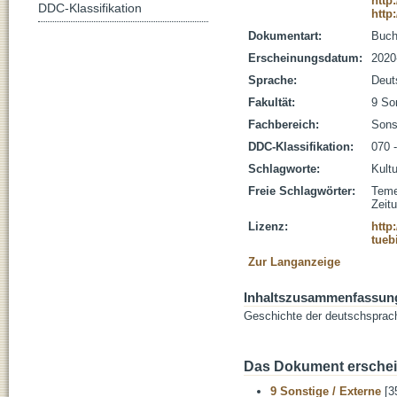
http
DDC-Klassifikation
http
Dokumentart:
Buc
Erscheinungsdatum:
2020
Sprache:
Deut
Fakultät:
9 So
Fachbereich:
Sons
DDC-Klassifikation:
070 
Schlagworte:
Kult
Freie Schlagwörter:
Tem
Zeit
Lizenz:
http
tueb
Zur Langanzeige
Inhaltszusammenfassun
Geschichte der deutschsprac
Das Dokument erschein
9 Sonstige / Externe
[3