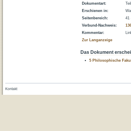
Dokumentart:
Tei
Erschienen in:
Wah
Seitenbereich:
41 
Verbund-Nachweis:
13
Kommentar:
Lin
Zur Langanzeige
Das Dokument erschein
5 Philosophische Fakul
Kontakt