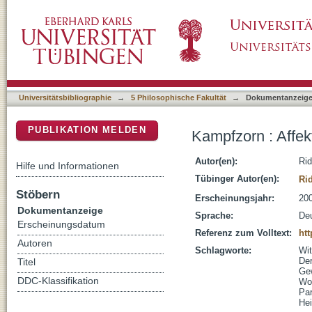
Kampfzorn : Affektivität und Gewalt in mittela
DSpace Repositorium (Manakin basiert)
Universitätsbibliographie
→
5 Philosophische Fakultät
→
Dokumentanzeig
PUBLIKATION MELDEN
Kampfzorn : Affekt
Autor(en):
Rid
Hilfe und Informationen
Tübinger Autor(en):
Ri
Stöbern
Erscheinungsjahr:
20
Dokumentanzeige
Sprache:
De
Erscheinungsdatum
Referenz zum Volltext:
htt
Autoren
Schlagworte:
Wit
Der
Titel
Ge
DDC-Klassifikation
Wo
Par
Hei