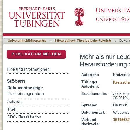
Mehr als nur Leuchtreklame : die evangelisch
DSpace Repositorium (Manakin basiert)
Universitätsbibliographie
→
1 Evangelisch-Theologische Fakultät
→
Dokum
PUBLIKATION MELDEN
Mehr als nur Leuc
Herausforderung d
Hilfe und Informationen
Autor(en):
Kretzschm
Stöbern
Tübinger
Kretzsch
Autor(en):
Dokumentanzeige
Erscheinungsdatum
Erschienen in:
Zeitzeich
20(2019), 
Autoren
Sprache:
Deutsch
Titel
Dokumentart:
Wissenscha
DDC-Klassifikation
Verbund-
16498632
Nachweis: