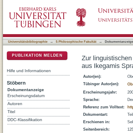
Zur linguistischen Übersetzung aus dem Japa
DSpace Repositorium (Manakin basiert)
Sprachwissenschaften des Tuns und des W
Universitätsbibliographie
→
5 Philosophische Fakultät
→
Dokumentanzeig
PUBLIKATION MELDEN
Zur linguistische
aus Ikegamis Spr
Hilfe und Informationen
Autor(en):
Obe
Stöbern
Tübinger Autor(en):
Ob
Dokumentanzeige
Erscheinungsjahr:
20
Erscheinungsdatum
Sprache:
De
Autoren
Referenz zum Volltext:
htt
Titel
Dokumentart:
Tei
DDC-Klassifikation
Erschienen in:
Sek
Seitenbereich:
12