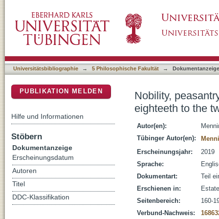
Nobility, peasantry and estates in southweste
DSpace Repositorium (Manakin basiert)
century
Universitätsbibliographie
→
5 Philosophische Fakultät
→
Dokumentanzeig
PUBLIKATION MELDEN
Nobility, peasant
eighteeth to the t
Hilfe und Informationen
Autor(en):
Menni
Stöbern
Tübinger Autor(en):
Menni
Dokumentanzeige
Erscheinungsjahr:
2019
Erscheinungsdatum
Sprache:
Engli
Autoren
Dokumentart:
Teil e
Titel
Erschienen in:
Estate
DDC-Klassifikation
Seitenbereich:
160-1
Verbund-Nachweis:
16863