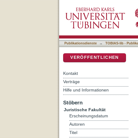
Auf den Spuren der Kommu
DSpace Repositorium (Manakin b
Perspektiven in Wissensc
Publikationsdienste
→
TOBIAS-lib - Publik
VERÖFFENTLICHEN
Kontakt
Verträge
Hilfe und Informationen
Stöbern
Juristische Fakultät
Erscheinungsdatum
Autoren
Titel