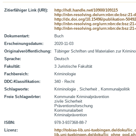
Zitierfähiger Link (URI):
http://hdl.handle.net/10900/109115
http://nbn-resolving.de/urn:nbn:de:bsz:21-
http://dx.doi.org/10.15496/publikation-5049
http://nbn-resolving.org/urn:nbn:de:bsz:21
http://nbn-resolving.org/urn:nbn:de:bsz:21
Dokumentart:
Buch
Erscheinungsdatum:
2020-11-03
Originalveröffentlichung:
Tübinger Schriften und Materialien zur Krimino
Sprache:
Deutsch
Fakultät:
3 Juristische Fakultät
Fachbereich:
Kriminologie
DDC-Klassifikation:
340 - Recht
Schlagworte:
Kriminologie , Sicherheit , Kommunalpolitik
Freie Schlagwörter:
Kommunale Kriminalprävention
zivile Sicherheit
Präventionsforschung
Kommunalarbeit
Kriminalprävention
ISBN:
978-3-937368-88-7
Lizenz:
http://tobias-lib.uni-tuebingen.de/doku/li
lib.uni-tuebingen.de/doku/lic_ohne_pod.p