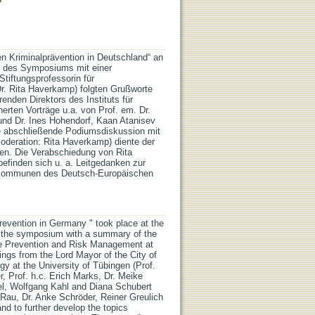
Kriminalprävention in Deutschland“ an
ge des Symposiums mit einer
iftungsprofessorin für
Dr. Rita Haverkamp) folgten Grußworte
nden Direktors des Instituts für
herten Vorträge u.a. von Prof. em. Dr.
und Dr. Ines Hohendorf, Kaan Atanisev
 abschließende Podiumsdiskussion mit
Moderation: Rita Haverkamp) diente der
en. Die Verabschiedung von Rita
finden sich u. a. Leitgedanken zur
n Kommunen des Deutsch-Europäischen
evention in Germany " took place at the
of the symposium with a summary of the
me Prevention and Risk Management at
ings from the Lord Mayor of the City of
ogy at the University of Tübingen (Prof.
r, Prof. h.c. Erich Marks, Dr. Meike
l, Wolfgang Kahl and Diana Schubert
Rau, Dr. Anke Schröder, Reiner Greulich
nd to further develop the topics