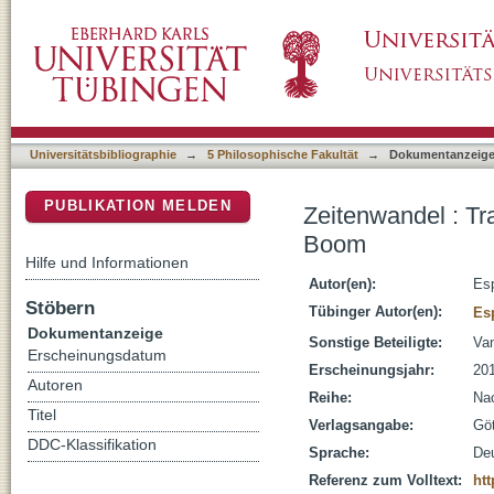
Zeitenwandel : Transformationen geschichtli
DSpace Repositorium (Manakin basiert)
Universitätsbibliographie
→
5 Philosophische Fakultät
→
Dokumentanzeig
PUBLIKATION MELDEN
Zeitenwandel : Tr
Boom
Hilfe und Informationen
Autor(en):
Esp
Stöbern
Tübinger Autor(en):
Es
Dokumentanzeige
Sonstige Beteiligte:
Va
Erscheinungsdatum
Erscheinungsjahr:
20
Autoren
Reihe:
Na
Titel
Verlagsangabe:
Göt
DDC-Klassifikation
Sprache:
De
Referenz zum Volltext:
htt