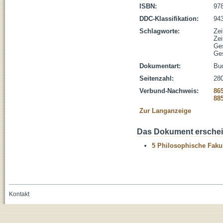
ISBN:
978
DDC-Klassifikation:
943
Schlagworte:
Zei
Zei
Ge
Ge
Dokumentart:
Bu
Seitenzahl:
280
Verbund-Nachweis:
86
88
Zur Langanzeige
Das Dokument erschein
5 Philosophische Fakul
Kontakt