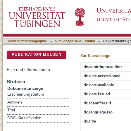
1726 : der Neue Welt-Bott - katholische Welts
DSpace Repositorium (Manakin basiert)
Universitätsbibliographie
→
5 Philosophische Fakultät
→
Dokumentanzeig
PUBLIKATION MELDEN
Zur Kurzanzeige
dc.contributor.author
Hilfe und Informationen
dc.date.accessioned
Stöbern
dc.date.available
Dokumentanzeige
dc.date.issued
Erscheinungsdatum
Autoren
dc.identifier.uri
Titel
dc.language.iso
DDC-Klassifikation
dc.title