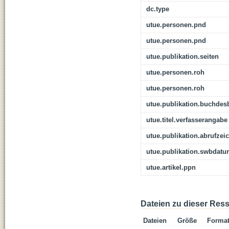
dc.type
utue.personen.pnd
utue.personen.pnd
utue.publikation.seiten
utue.personen.roh
utue.personen.roh
utue.publikation.buchdes
utue.titel.verfasserangabe
utue.publikation.abrufzei
utue.publikation.swbdat
utue.artikel.ppn
Dateien zu dieser Res
Dateien
Größe
Forma