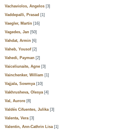
Vachaviolos, Angelos
[3]
Vaddepalli, Prasad
[1]
Vaegler, Martin
[16]
Vagedes, Jan
[50]
Vahdat, Armin
[6]
Vaheb, Yousof
[2]
Vahedi, Payman
[2]
Vaiceliunaite, Agne
[3]
Vainchenker, William
[1]
Vajjala, Sowmya
[10]
Vakhrusheva, Olesya
[4]
Val, Aurore
[8]
Valdés Cifuentes, Julika
[3]
Valenta, Vera
[3]
Valentin, Ann-Cathrin Lisa
[1]