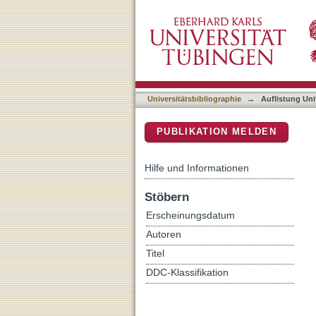
Auflistung Universitätsbib
DSpace Repositorium (Manakin b
Universitätsbibliographie
→
Auflistung Uni
PUBLIKATION MELDEN
Hilfe und Informationen
Stöbern
Erscheinungsdatum
Autoren
Titel
DDC-Klassifikation