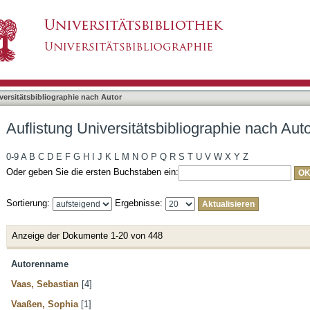
liographie nach Autor
asiert)
versitätsbibliographie nach Autor
Auflistung Universitätsbibliographie nach Aut
0-9
A
B
C
D
E
F
G
H
I
J
K
L
M
N
O
P
Q
R
S
T
U
V
W
X
Y
Z
Oder geben Sie die ersten Buchstaben ein:
Sortierung:
Ergebnisse:
Anzeige der Dokumente 1-20 von 448
Autorenname
Vaas, Sebastian
[4]
Vaaßen, Sophia
[1]