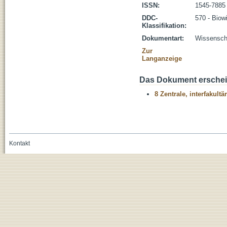
ISSN:
1545-7885
DDC-
570 - Biow
Klassifikation:
Dokumentart:
Wissenscha
Zur
Langanzeige
Das Dokument erschein
8 Zentrale, interfakult
Kontakt