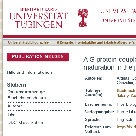
A G protein-coupled receptor mediates neurop
DSpace Repositorium (Manakin basiert)
Clytia
Universitätsbibliographie
→
8 Zentrale, interfakultäre und fakultätsübergreif
PUBLIKATION MELDEN
A G protein-coupl
maturation in the j
Hilfe und Informationen
Autor(en):
Artigas, G
Chevalier,
Stöbern
Tübinger
Bauknecht
Dokumentanzeige
Autor(en):
Jekely, G
Erscheinungsdatum
Erschienen in:
Plos Biolo
Autoren
Verlagsangabe:
Public Lib
Titel
Sprache:
Englisch
DDC-Klassifikation
Referenz zum
http://dx.
Volltext: