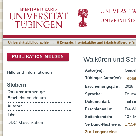
Walküren und Schildmaiden : weibliche Krie
DSpace Repositorium (Manakin basiert)
Universitätsbibliographie
→
8 Zentrale, interfakultäre und fakultätsübergreif
PUBLIKATION MELDEN
Walküren und Schi
Autor(en):
Garde
Hilfe und Informationen
Tübinger Autor(en):
Topla
Stöbern
Erscheinungsjahr:
2019
Dokumentanzeige
Sprache:
Deuts
Erscheinungsdatum
Dokumentart:
Teil e
Autoren
Erschienen in:
Die Wi
Titel
Seitenbereich:
137-1
DDC-Klassifikation
Verbund-Nachweis:
17554
Zur Langanzeige