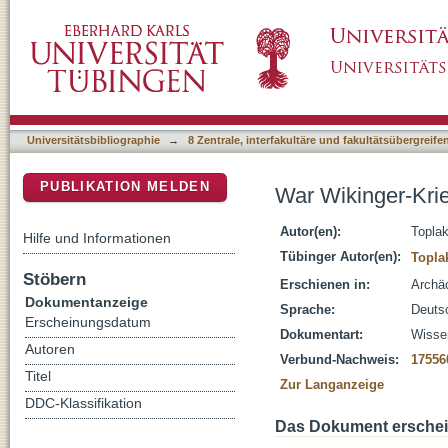
War Wikinger-Krieger eine Frau?
DSpace Repositorium (Manakin basiert)
Universitätsbibliographie
→
8 Zentrale, interfakultäre und fakultätsübergreif
PUBLIKATION MELDEN
War Wikinger-Kri
Autor(en):
Toplak
Hilfe und Informationen
Tübinger Autor(en):
Topla
Stöbern
Erschienen in:
Archäo
Dokumentanzeige
Sprache:
Deuts
Erscheinungsdatum
Dokumentart:
Wissen
Autoren
Verbund-Nachweis:
17556
Titel
Zur Langanzeige
DDC-Klassifikation
Das Dokument erschein