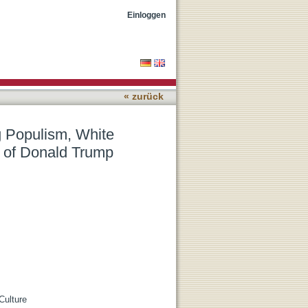
ty and the Transnational
Einloggen
« zurück
g Populism, White
n of Donald Trump
Culture