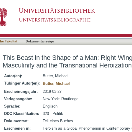
f a Man: Right-Wing Populism, White Masculini
asiert)
ump
he Fakultät
→
Dokumentanzeige
This Beast in the Shape of a Man: Right-Win
Masculinity and the Transnational Heroizatio
Autor(en):
Butter, Michael
Tübinger Autor(en):
Butter, Michael
Erscheinungsjahr:
2019-03-27
Verlagsangabe:
New York: Routledge
Sprache:
Englisch
DDC-Klassifikation:
320 - Politik
Dokumentart:
Teil eines Buches
Erschienen in:
Heroism as a Global Phenomenon in Contemporary 